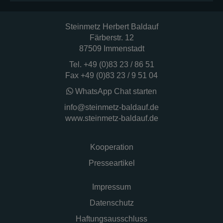
Maps-Karten mit keinen solchen
Cookies rechnen müssen. Google legt
Steinmetz Herbert Baldauf
aber auch in anderen Cookies nicht-
Färberstr. 12
personenbezogene
87509 Immenstadt
Nutzungsinformationen ab. Möchten Sie
Tel.
+49 (0)83 23 / 86 51
dies verhindern, so müssen Sie das
Fax +49 (0)83 23 / 9 51 04
Speichern von Cookies im Browser
WhatsApp Chat starten
blockieren.
info@steinmetz-baldauf.de
Weitere Informationen zum Datenschutz
www.steinmetz-baldauf.de
bei „Google“ finden Sie in der
Datenschutzerklärung des Anbieters
Kooperation
unter:
Presseartikel
https://policies.google.com/privacy?
hl=de&gl=de
Impressum
Datenschutz
Haftungsausschluss