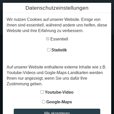
+49 8323 / 86 51
Datenschutzeinstellungen
Wir nutzen Cookies auf unserer Website. Einige von
ihnen sind essentiell, während andere uns helfen, diese
Website und ihre Erfahrung zu verbessern.
Essentiell
Kontakt
Statistik
Für persönlichen Kontakt und telefonische
Auf unserer Website enthaltene externe Inhalte wie z.B.
Beratung stehen wir Ihnen in unserem Büro in
Youtube-Videos und Gogle-Maps-Landkarten werden
der Färberstr. 12 in Immenstadt zur Verfügung.
Ihnen nur angezeigt, wenn Sie uns dafür Ihre
Bitte beachten Sie hierzu unsere
Zustimmung geben.
Öffnungszeiten
.
Youtube-Video
Google-Maps
Anschrift Büro und Verwaltung
Alle akzeptieren