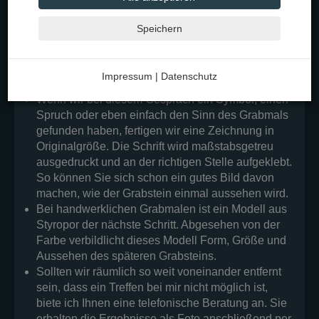
individuellen Form zum Ausdruck zu bringen. Es
hilft mir, wenn Sie ein paar Fotos des Verstorbenen
Speichern
mitbringen. Ich höre Ihnen aufmerksam zu und
bringe meinen großen Erfahrungsschatz mit ein,
damit Sie am Ende mit dem Ergebnis zufrieden
Impressum
|
Datenschutz
sein werden.
Wenn wir bei diesem Gespräch ein Symbol, einen
Spruch oder eben einfach den Sinn des Grabmals
gefunden haben, fertigen wir eine Zeichnung in
Originalgröße. Die Schrift wird maßstabsgetreu
ausgedruckt und an der richtigen Stelle aufgeklebt.
So können Sie sich schon ein gutes Bild davon
machen, wie der Grabstein einmal aussehen wird.
Bei handwerklichen Grabmalen ist ein Modell aus
Styropor der nächste Schritt. Abgesehen von der
Farbe verbildlicht dieses Modell Form, Größe und
Aussehen des späteren Grabsteins.
Sollten wir räumlich so weit voneinander entfernt
sein, dass ein Treffen bei mir nicht möglich ist,
biete ich Ihnen eine telefonische Beratung an. Sie
erhalten die Ergebnisse als Foto anschließend per