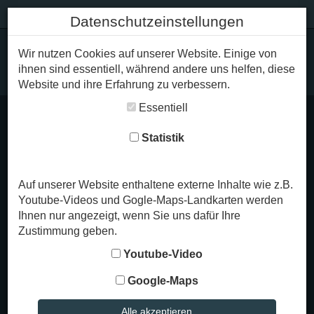
+49 8323 / 86 51
Datenschutzeinstellungen
Wir nutzen Cookies auf unserer Website. Einige von
ihnen sind essentiell, während andere uns helfen, diese
Website und ihre Erfahrung zu verbessern.
Essentiell
Wie geht ein
Statistik
Grabsteinkauf bei uns vor
sich?
Auf unserer Website enthaltene externe Inhalte wie z.B.
Youtube-Videos und Gogle-Maps-Landkarten werden
Wenn es Ihnen möglich ist, freue ich mich auf Ihren
Ihnen nur angezeigt, wenn Sie uns dafür Ihre
Besuch in meiner
Werkstatt in Seifen
. Hier können
Zustimmung geben.
wir gemeinsam den Grabstein für Ihren
Youtube-Video
Verstorbenen gestalten. Bringen Sie hierzu bitte 2-
3 Stunden Zeit mit, damit ich gut auf Ihre Wünsche
Google-Maps
eingehen kann. Keine Sorge, ich sehe es als
meine Aufgabe an, Ihre Wünsche in einer
Alle akzeptieren