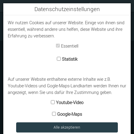
+49 8323 / 86 51
Datenschutzeinstellungen
Wir nutzen Cookies auf unserer Website. Einige von ihnen sind
essentiell, während andere uns helfen, diese Website und ihre
Erfahrung zu verbessern.
Essentiell
Was kostet ein Grabstein?
Statistik
Das ist vermutlich die erste Frage, die man sich stellt,
wenn man hier einen
schönen Grabstein
gefunden
Auf unserer Website enthaltene externe Inhalte wie z.B.
hat.
Youtube-Videos und Gogle-Maps-Landkarten werden Ihnen nur
angezeigt, wenn Sie uns dafür Ihre Zustimmung geben.
Ich habe bei der Beantwortung immer das Problem,
Youtube-Video
dass alle Arbeiten, die Sie auf meiner Seite sehen
Google-Maps
keine Lagersteine sind, sondern tatsächlich auf dem
Friedhof stehen. Sie würden es sicher auch komisch
Alle akzeptieren
finden, wenn ich öffentlich scheibe, was Sie für ihren